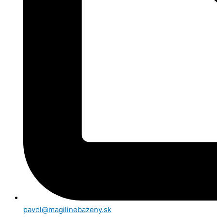
pavol@magilinebazeny.sk