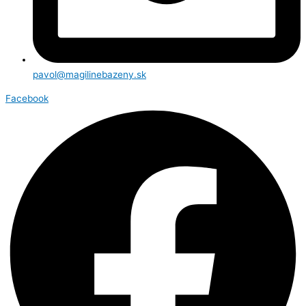
pavol@magilinebazeny.sk
Facebook