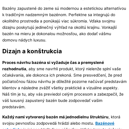
Bazény zapustené do zeme sú modernou a estetickou alternatívou
k tradičným nadzemným bazénom. Perfektne sa integrujú do
okolitého prostredia a ponúkajú viac súkromia. Vďaka svojmu
dizajnu poskytujú jedinečný výhľad na okolitú krajinu. Vonkajší
bazén na mieru je dokonalou možnosťou, ako dodať vášmu
domovu nádych luxusu.
Dizajn a konštrukcia
Proces návrhu bazéna si vyžaduje čas a premyslené
rozhodnutia
, aby sme navrhli produkt, ktorý nielenže splní vaše
očakávania, ale dokonca ich prekoná. Sme presvedčení, že pred
počiatočnou fázou návrhu je dôležité pozorne načúvať predstavám
klientov a následne zvážiť všetky praktické a vizuálne aspekty.
Náš tím je tu, aby vás previedol celým procesom a zabezpečil, že
váš luxusný zapustený bazén bude zodpovedať vašim
predstavám.
Každý nami vytvorený bazén má jednodielnu štruktúru
, ktorá
svojou pevnosťou zodpovedá hrádzi alebo mostu.
Bazénové