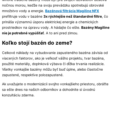
nočnou morou, keďže na svoju prevádzku spotrebujú obrovské
množstvo vody a energie.
Bazénová filtrácia Magiline NFX
prefiltruje vodu v bazéne
3x rýchlejšie než štandardné filtre
, čo
prináša významnú úsporu elektrickej energie a chemických
prostriedkov na úpravu vody. A hádajte čo ešte.
Bazény Magiline
nie je potrebné vypúšťať
. A to ani pred zimou.
Koľko stojí bazén do zeme?
Celkové náklady na vybudovanie zapusteného bazéna závisia od
viacerých faktorov, ako je veľkosť vášho projektu, tvar bazéna,
použité materiály, doplnková výbava či dĺžka trvania realizácie.
Všetky vonkajšie bazény môžu byť buď úplne, alebo čiastočne
zapustené, respektíve polozapustené.
Ak uvažujete o modernizácii svojho vonkajšieho priestoru, obráťte
sa ešte dnes na našich odborníkov a dohodnite si úvodnú
konzultáciu zdarma.