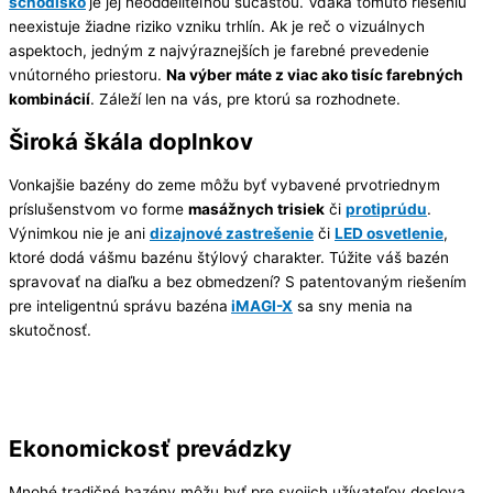
schodisko
je jej neoddeliteľnou súčasťou. Vďaka tomuto riešeniu
neexistuje žiadne riziko vzniku trhlín. Ak je reč o vizuálnych
aspektoch, jedným z najvýraznejších je farebné prevedenie
vnútorného priestoru.
Na výber máte z viac ako tisíc farebných
kombinácií
. Záleží len na vás, pre ktorú sa rozhodnete.
Široká škála doplnkov
Vonkajšie bazény do zeme môžu byť vybavené prvotriednym
príslušenstvom vo forme
masážnych trisiek
či
protiprúdu
.
Výnimkou nie je ani
dizajnové zastrešenie
či
LED osvetlenie
,
ktoré dodá vášmu bazénu štýlový charakter. Túžite váš bazén
spravovať na diaľku a bez obmedzení? S patentovaným riešením
pre inteligentnú správu bazéna
iMAGI-X
sa sny menia na
skutočnosť.
Ekonomickosť prevádzky
Mnohé tradičné bazény môžu byť pre svojich užívateľov doslova