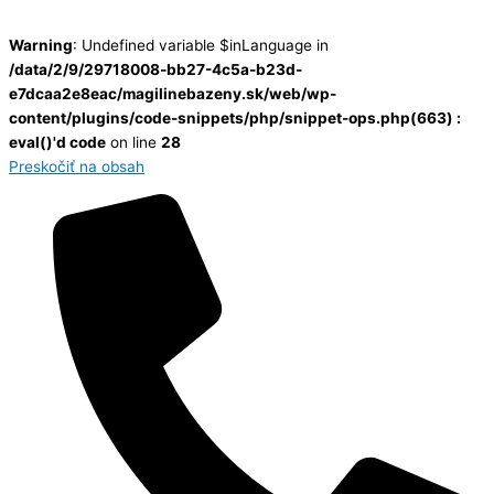
Warning
: Undefined variable $inLanguage in
/data/2/9/29718008-bb27-4c5a-b23d-
e7dcaa2e8eac/magilinebazeny.sk/web/wp-
content/plugins/code-snippets/php/snippet-ops.php(663) :
eval()'d code
on line
28
Preskočiť na obsah