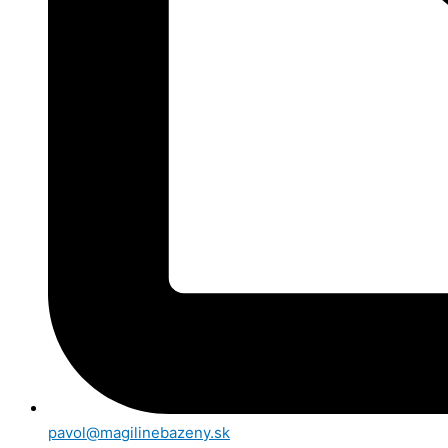
pavol@magilinebazeny.sk