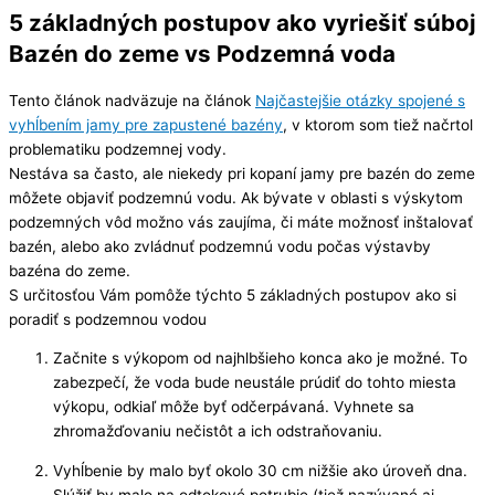
5 základných postupov ako vyriešiť súboj
Bazén do zeme vs Podzemná voda
Tento článok nadväzuje na článok
Najčastejšie otázky spojené s
vyhĺbením jamy pre zapustené bazény
, v ktorom som tiež načrtol
problematiku podzemnej vody.
Nestáva sa často, ale niekedy pri kopaní jamy pre bazén do zeme
môžete objaviť podzemnú vodu. Ak bývate v oblasti s výskytom
podzemných vôd možno vás zaujíma, či máte možnosť inštalovať
bazén, alebo ako zvládnuť podzemnú vodu počas výstavby
bazéna do zeme.
S určitosťou Vám pomôže týchto 5 základných postupov ako si
poradiť s podzemnou vodou
Začnite s výkopom od najhlbšieho konca ako je možné. To
zabezpečí, že voda bude neustále prúdiť do tohto miesta
výkopu, odkiaľ môže byť odčerpávaná. Vyhnete sa
zhromažďovaniu nečistôt a ich odstraňovaniu.
Vyhĺbenie by malo byť okolo 30 cm nižšie ako úroveň dna.