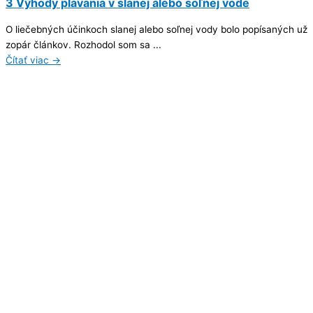
3 Výhody plávania v slanej alebo soľnej vode
O liečebných účinkoch slanej alebo soľnej vody bolo popísaných už
zopár článkov. Rozhodol som sa ...
Čítať viac →