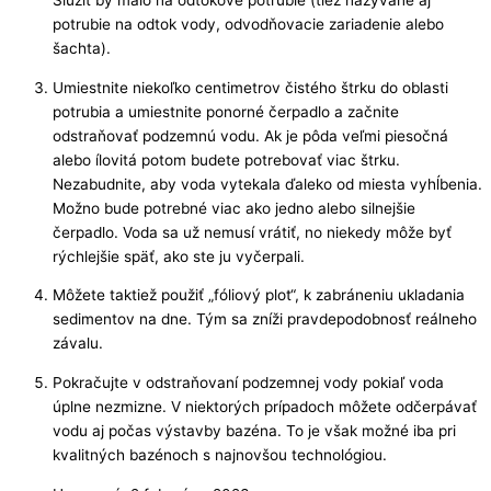
Slúžiť by malo na odtokové potrubie (tiež nazývané aj
potrubie na odtok vody, odvodňovacie zariadenie alebo
šachta).
Umiestnite niekoľko centimetrov čistého štrku do oblasti
potrubia a umiestnite ponorné čerpadlo a začnite
odstraňovať podzemnú vodu. Ak je pôda veľmi piesočná
alebo ílovitá potom budete potrebovať viac štrku.
Nezabudnite, aby voda vytekala ďaleko od miesta vyhĺbenia.
Možno bude potrebné viac ako jedno alebo silnejšie
čerpadlo. Voda sa už nemusí vrátiť, no niekedy môže byť
rýchlejšie späť, ako ste ju vyčerpali.
Môžete taktiež použiť „fóliový plot“, k zabráneniu ukladania
sedimentov na dne. Tým sa zníži pravdepodobnosť reálneho
závalu.
Pokračujte v odstraňovaní podzemnej vody pokiaľ voda
úplne nezmizne. V niektorých prípadoch môžete odčerpávať
vodu aj počas výstavby bazéna. To je však možné iba pri
kvalitných bazénoch s najnovšou technológiou.