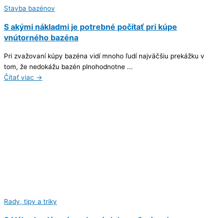
Stavba bazénov
S akými nákladmi je potrebné počítať pri kúpe
vnútorného bazéna
Pri zvažovaní kúpy bazéna vidí mnoho ľudí najväčšiu prekážku v
tom, že nedokážu bazén plnohodnotne ...
Čítať viac →
Rady, tipy a triky