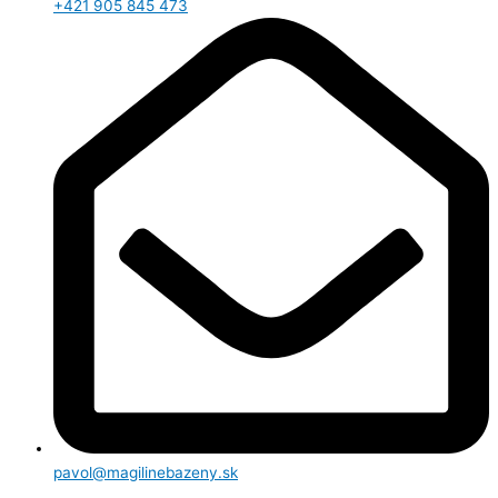
+421 905 845 473
pavol@magilinebazeny.sk